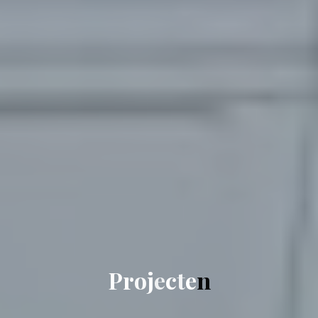
P
r
o
j
e
c
t
e
n