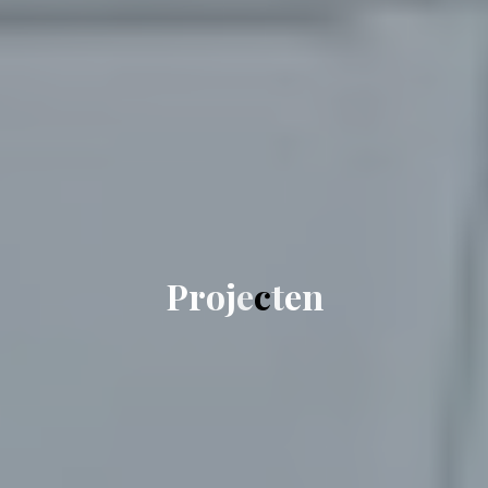
P
r
o
j
e
c
t
e
n