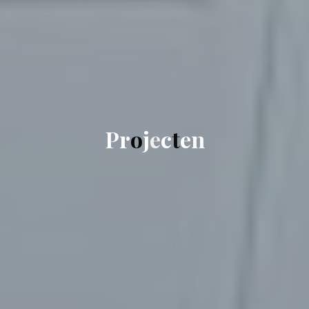
P
r
o
j
e
c
t
e
n