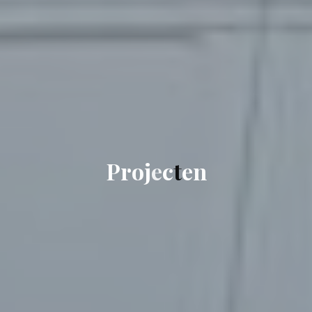
P
r
o
j
e
c
t
e
n