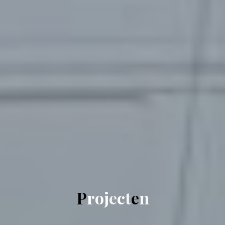
P
r
o
j
e
c
t
e
n