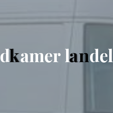
d
k
a
m
e
r
l
a
n
d
e
l