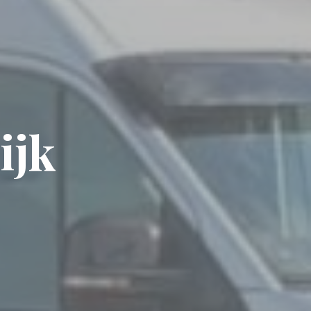
i
j
k